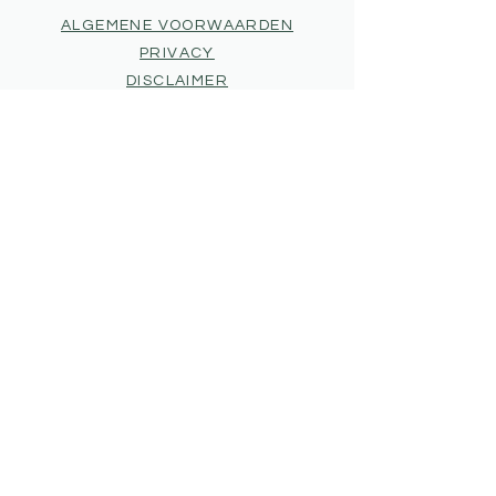
ALGEMENE VOORWAARDEN
PRIVACY
DISCLAIMER
ATELIER CHIEL
MIJN VERHAAL
MAAK EEN AFSPRAAK
OPENINGSUREN
ATELIER OPEN
Ma. 9 - 17 uur