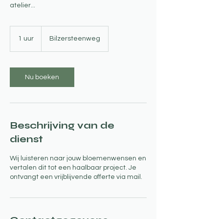
atelier...
1 uur
1
Bilzersteenweg
u
u
Nu boeken
Beschrijving van de
dienst
Wij luisteren naar jouw bloemenwensen en
vertalen dit tot een haalbaar project. Je
ontvangt een vrijblijvende offerte via mail.