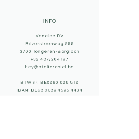
INFO
Vanclee BV
Bilzersteenweg 555
3700 Tongeren-Borgloon
+32 487/204197
hey@atelierchiel.be
BTW nr: BE0890.826.818
IBAN: BE68
0689 4595 4434
ALGEMENE VOORWAARDEN
PRIVACY
DISCLAIMER