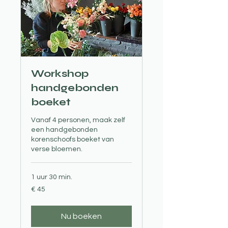
Workshop
handgebonden
boeket
Vanaf 4 personen, maak zelf
een handgebonden
korenschoofs boeket van
verse bloemen.
1 uur 30 min.
45
€ 45
euro
Nu boeken