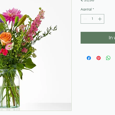
€ 55,00
Aantal
*
In