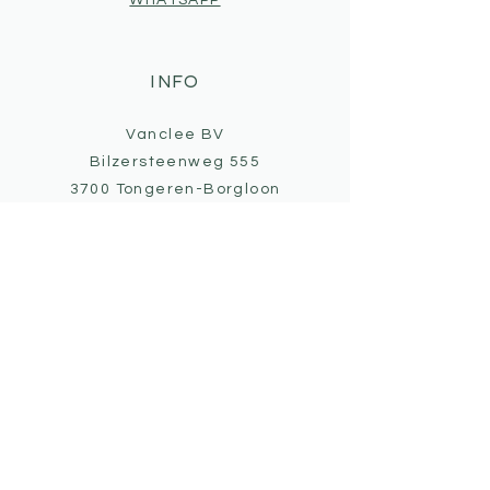
WHATSAPP
INFO
Vanclee BV
Bilzersteenweg 555
3700 Tongeren-Borgloon
+32 487/204197
hey@atelierchiel.be
BTW nr: BE0890.826.818
IBAN: BE68
0689 4595 4434
ALGEMENE VOORWAARDEN
PRIVACY
DISCLAIMER