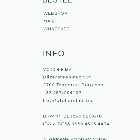
WEBSHOP
MAIL
WHATSAPP
INFO
Vanclee BV
Bilzersteenweg 555
3700 Tongeren-Borgloon
+32 487/204197
hey@atelierchiel.be
BTW nr: BE0890.826.818
IBAN: BE68 0689 4595 4434
ALGEMENE VOORWAARDEN