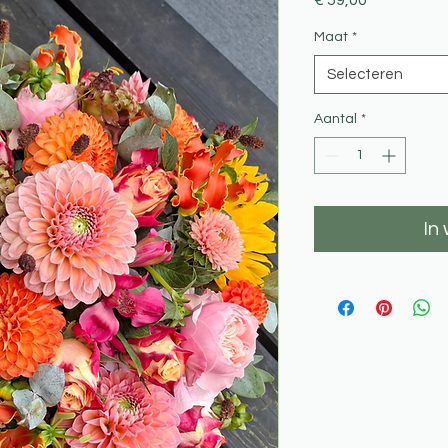
€ 59,00
Maat
*
Selecteren
Aantal
*
In